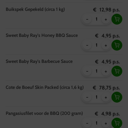
Buikspek Gepekeld (circa 1 kg)
€
12,98
p.s.
-
+
Sweet Baby Ray's Honey BBQ Sauce
€
4,95
p.s.
-
+
Sweet Baby Ray's Barbecue Sauce
€
4,95
p.s.
-
+
Cote de Boeuf Skin Packed (circa 1,6 kg)
€
78,75
p.s.
-
+
Pangasiusfilet voor de BBQ (200 gram)
€
4,98
p.s.
-
+