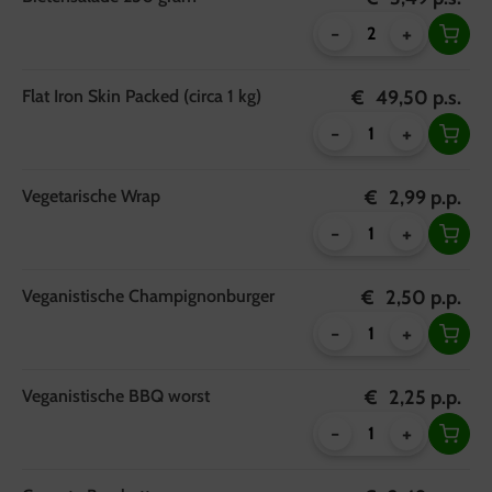
-
+
Flat Iron Skin Packed (circa 1 kg)
€
49,50
p.s.
-
+
Vegetarische Wrap
€
2,99
p.p.
-
+
Veganistische Champignonburger
€
2,50
p.p.
-
+
Veganistische BBQ worst
€
2,25
p.p.
-
+