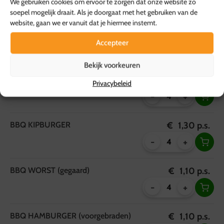
We gebruiken cookies om ervoor te zorgen dat onze website zo
-
+
soepel mogelijk draait. Als je doorgaat met het gebruiken van de
website, gaan we er vanuit dat je hiermee instemt.
BBQ Vink
€
1,40
p.s.
Accepteer
-
+
Bekijk voorkeuren
BBQ TOSCAANSE KIPFILET
€
1,95
p.s.
Privacybeleid
-
+
BBQ KIPBURGER
€
1,30
p.s.
-
+
BBQ WORST (gegaard)
€
1,10
p.s.
-
+
BBQ HAMBURGER (voorgebraden)
€
1,10
p.s.