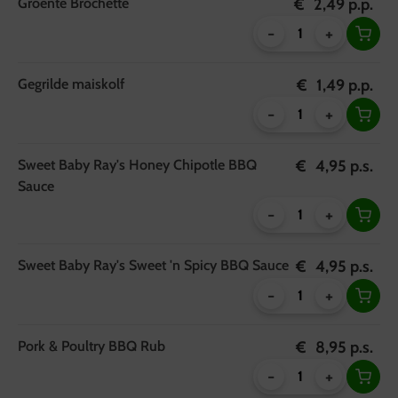
Groente Brochette
€
2,49
p.p.
-
+
Gegrilde maiskolf
€
1,49
p.p.
-
+
Sweet Baby Ray's Honey Chipotle BBQ
€
4,95
p.s.
Sauce
-
+
Sweet Baby Ray's Sweet 'n Spicy BBQ Sauce
€
4,95
p.s.
-
+
Pork & Poultry BBQ Rub
€
8,95
p.s.
-
+