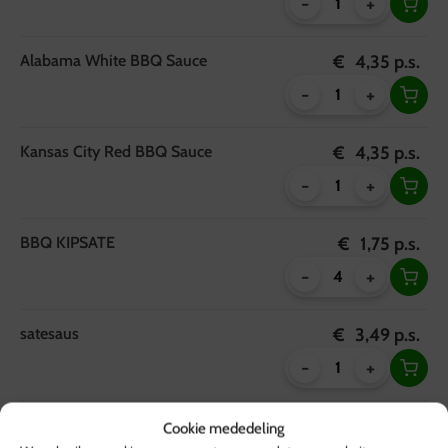
-
+
Alabama White BBQ Sauce
€
4,35
p.s.
-
+
Kansas City Red BBQ Sauce
€
4,35
p.s.
-
+
BBQ KIPSATE
€
1,75
p.s.
-
+
satesaus
€
3,49
p.s.
-
+
BBQ Procureurlapje
€
1,75
p.s.
Cookie mededeling