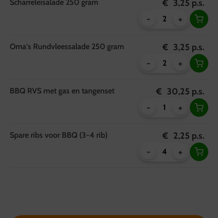
Scharreleisalade 250 gram
€
3,25
p.s.
-
+
Oma's Rundvleessalade 250 gram
€
3,25
p.s.
-
+
BBQ RVS met gas en tangenset
€
30,25
p.s.
-
+
Spare ribs voor BBQ (3-4 rib)
€
2,25
p.s.
-
+