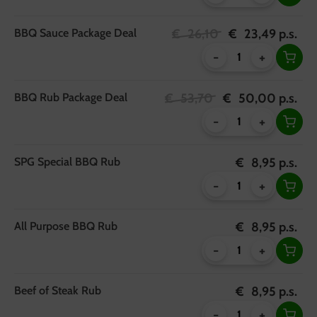
BBQ Sauce Package Deal
€
26,10
€
23,49
p.s.
-
+
BBQ Rub Package Deal
€
53,70
€
50,00
p.s.
-
+
SPG Special BBQ Rub
€
8,95
p.s.
-
+
All Purpose BBQ Rub
€
8,95
p.s.
-
+
Beef of Steak Rub
€
8,95
p.s.
-
+