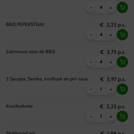
-
+
BBQ PEPERSTEAK
€
3,25
p.s.
-
+
Zalmmoot voor de BBQ
€
3,75
p.s.
-
+
3 Sausjes: Samba, knoflook en piri-saus
€
5,97
p.s.
-
+
Kruidenboter
€
2,35
p.s.
-
+
Stokbrood wit
€
1,98
p.s.