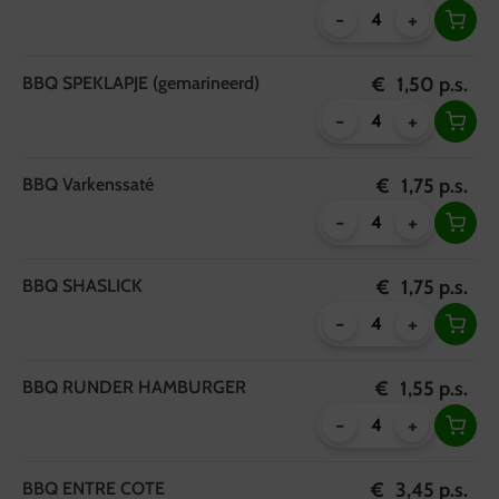
-
+
BBQ SPEKLAPJE (gemarineerd)
€
1,50
p.s.
-
+
BBQ Varkenssaté
€
1,75
p.s.
-
+
BBQ SHASLICK
€
1,75
p.s.
-
+
BBQ RUNDER HAMBURGER
€
1,55
p.s.
-
+
BBQ ENTRE COTE
€
3,45
p.s.