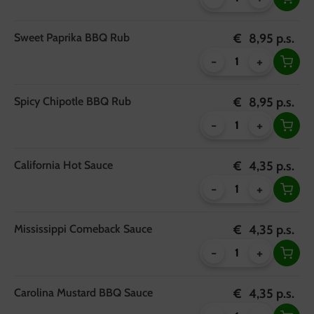
Sweet Paprika BBQ Rub
€
8,95
p.s.
-
+
Spicy Chipotle BBQ Rub
€
8,95
p.s.
-
+
California Hot Sauce
€
4,35
p.s.
-
+
Mississippi Comeback Sauce
€
4,35
p.s.
-
+
Carolina Mustard BBQ Sauce
€
4,35
p.s.