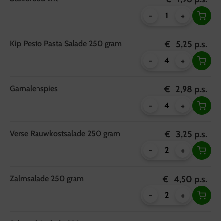
-
+
Kip Pesto Pasta Salade 250 gram
€
5,25
p.s.
-
+
Garnalenspies
€
2,98
p.s.
-
+
Verse Rauwkostsalade 250 gram
€
3,25
p.s.
-
+
Zalmsalade 250 gram
€
4,50
p.s.
-
+