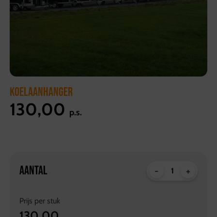
KOELAANHANGER
130,00
p.s.
AANTAL
-
+
Prijs per
stuk
130,00