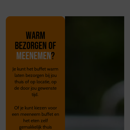
Warm
bezorgen of
meenemen
?
Je kunt het buffet warm
laten bezorgen bij jou
thuis of op locatie, op
de door jou gewenste
tijd.
Of je kunt kiezen voor
een meeneem buffet en
het eten zelf
gemakkelijk thuis