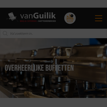
Hoge kwaliteit vlees
0
Overheerlijke buffetten