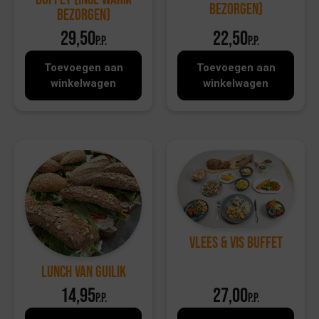
bezorgen)
bezorgen)
29,50
22,50
p.p.
p.p.
Toevoegen aan
Toevoegen aan
winkelwagen
winkelwagen
Vlees & Vis buffet
Lunch van Guilik
14,95
27,00
p.p.
p.p.