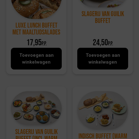
Slagerij Van Guilik
Buffet
Luxe Lunch Buffet
met Maaltijdsalades
17,95
24,50
p.p.
p.p.
Toevoegen aan
Toevoegen aan
winkelwagen
winkelwagen
Slagerij van Guilik
Indisch buffet (warm
Buffet (incl warm