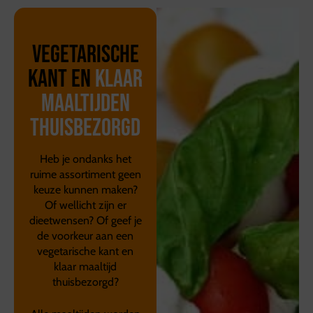
Vegetarische
kant en
klaar
maaltijden
thuisbezorgd
Heb je ondanks het
ruime assortiment geen
keuze kunnen maken?
Of wellicht zijn er
dieetwensen? Of geef je
de voorkeur aan een
vegetarische kant en
klaar maaltijd
thuisbezorgd?