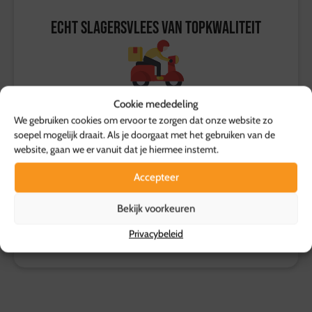
Echt slagersvlees van topkwaliteit
Cookie mededeling
Bezorging op het door jou gewenste
We gebruiken cookies om ervoor te zorgen dat onze website zo
soepel mogelijk draait. Als je doorgaat met het gebruiken van de
moment
website, gaan we er vanuit dat je hiermee instemt.
Accepteer
Bekijk voorkeuren
Eenvoudig online bestellen
Privacybeleid