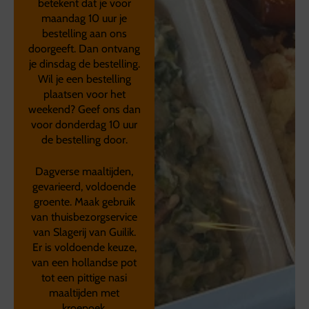
betekent dat je voor
maandag 10 uur je
bestelling aan ons
doorgeeft. Dan ontvang
je dinsdag de bestelling.
Wil je een bestelling
plaatsen voor het
weekend? Geef ons dan
voor donderdag 10 uur
de bestelling door.
Dagverse maaltijden,
gevarieerd, voldoende
groente. Maak gebruik
van thuisbezorgservice
van Slagerij van Guilik.
Er is voldoende keuze,
van een hollandse pot
tot een pittige nasi
maaltijden met
kroepoek.