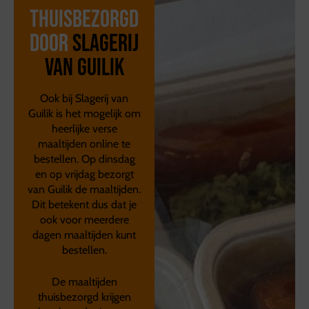
Thuisbezorgd
door
Slagerij
van Guilik
Ook bij Slagerij van
Guilik is het mogelijk om
heerlijke verse
maaltijden online te
bestellen. Op dinsdag
en op vrijdag bezorgt
van Guilik de maaltijden.
Dit betekent dus dat je
ook voor meerdere
dagen maaltijden kunt
bestellen.
De maaltijden
thuisbezorgd krijgen