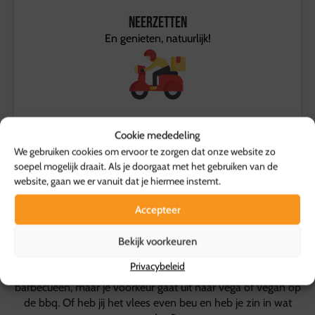
Neerzetten
En genieten, natuurlijk!
Ophalen
Cookie mededeling
We komen de gebrachte spullen ophalen
We gebruiken cookies om ervoor te zorgen dat onze website zo
soepel mogelijk draait. Als je doorgaat met het gebruiken van de
website, gaan we er vanuit dat je hiermee instemt.
Accepteer
Vega of Vegan
BBQ bestellen?
Bekijk voorkeuren
Privacybeleid
Wil je een vega of vegan BBQ bestellen? Je houdt wel van
barbecueën, maar je voorkeur gaat uit naar vega of vegan op
de bbq. Of heb jij het vlees even beu en heb je zin in wat