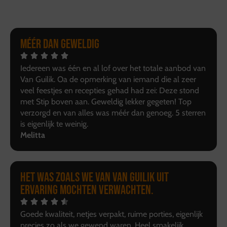
Méér dan geweldig
Iedereen was één en al lof over het totale aanbod van
Van Guilik. Oa de opmerking van iemand die al zeer
veel feestjes en recepties gehad had zei: Deze stond
met Stip boven aan. Geweldig lekker gegeten! Top
verzorgd en van alles was méér dan genoeg. 5 sterren
is eigenlijk te weinig.
Melitta
Het was zoals we van van Guilik uit
ervaring mochten verwachten.
Goede kwaliteit, netjes verpakt, ruime porties, eigenlijk
precies zo als we gewend waren. Heel smakelijk