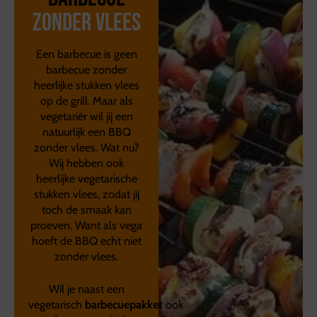
zonder vlees
Een barbecue is geen
barbecue zonder
heerlijke stukken vlees
op de grill. Maar als
vegetariër wil jij een
natuurlijk een BBQ
zonder vlees. Wat nu?
Wij hebben ook
heerlijke vegetarische
stukken vlees, zodat jij
toch de smaak kan
proeven. Want als vega
hoeft de BBQ echt niet
zonder vlees.
Wil je naast een
vegetarisch
barbecuepakket
ook