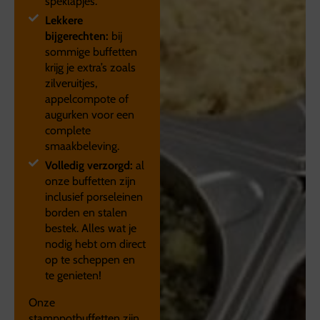
speklapjes.
Lekkere
bijgerechten:
bij
sommige buffetten
krijg je extra’s zoals
zilveruitjes,
appelcompote of
augurken voor een
complete
smaakbeleving.
Volledig verzorgd:
al
onze buffetten zijn
inclusief porseleinen
borden en stalen
bestek. Alles wat je
nodig hebt om direct
op te scheppen en
te genieten!
Onze
stamppotbuffetten zijn