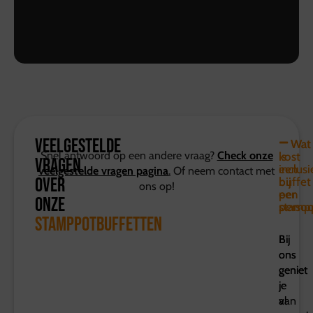
Veelgestelde
Wat
Wat
Snel antwoord op een andere vraag?
Check onze
kost
is
vragen
een
inclusi
veelgestelde vragen pagina
.
Of neem contact met
over
buffet
bij
ons op!
per
een
onze
perso
stamp
Stamppotbuffetten
Bij
Bij
ons
ons
geniet
geniet
je
je
al
van