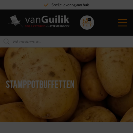
Hoge kwaliteit vlees
0
Stamppotbuffetten