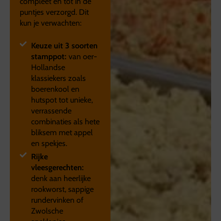
compleet en tot in de
puntjes verzorgd. Dit
kun je verwachten:
Keuze uit 3 soorten
stamppot:
van oer-
Hollandse
klassiekers zoals
boerenkool en
hutspot tot unieke,
verrassende
combinaties als hete
bliksem met appel
en spekjes.
Rijke
vleesgerechten:
denk aan heerlijke
rookworst, sappige
rundervinken of
Zwolsche