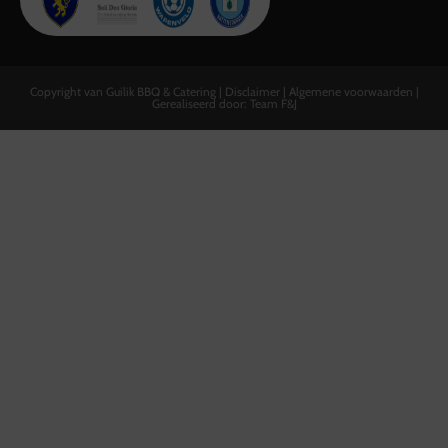
Copyright van Guilik BBQ & Catering |
Disclaimer
|
Algemene voorwaarden
|
Gerealiseerd door:
Team F&J