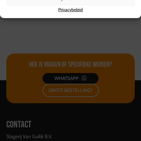
winkelwagen
winkelwagen
Privacybeleid
Heb je vragen of
specifieke wensen?
WHATSAPP
GROTE BESTELLING?
CONTACT
Slagerij Van Guilik B.V.