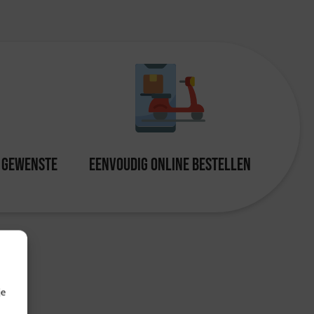
u gewenste
Eenvoudig online bestellen
je