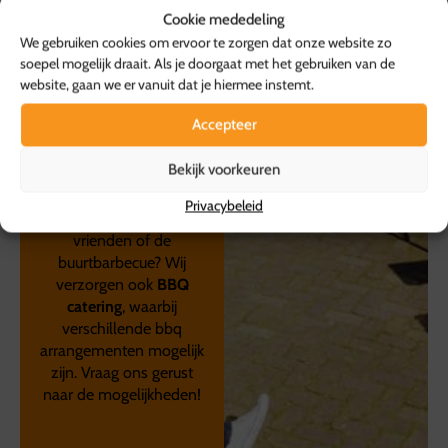
pakketten
Cookie mededeling
samengesteld. Van
We gebruiken cookies om ervoor te zorgen dat onze website zo
basic tot heel
soepel mogelijk draait. Als je doorgaat met het gebruiken van de
website, gaan we er vanuit dat je hiermee instemt.
uitgebreid. Laat je vast
inspireren op onze
Accepteer
website voor een
BBQ
arrangement thuis!
Bekijk voorkeuren
En is de barbecue echt
Privacybeleid
groots? Voor je collega’s,
vrienden of de
buurtbarbecue? Wij
verzorgen ook
BBQ
catering
, waarbij
verschillende bbq
arrangementen mogelijk
zijn. Vraag ons gerust
naar de mogelijkheden!