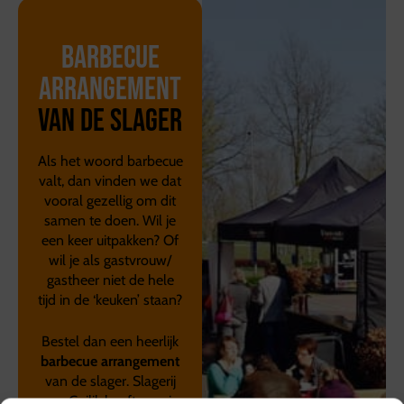
Barbecue
arrangement
van de slager
Als het woord barbecue
valt, dan vinden we dat
vooral gezellig om dit
samen te doen. Wil je
een keer uitpakken? Of
wil je als gastvrouw/
gastheer niet de hele
tijd in de ‘keuken’ staan?
Bestel dan een heerlijk
barbecue arrangement
van de slager. Slagerij
van Guilik heeft mooie