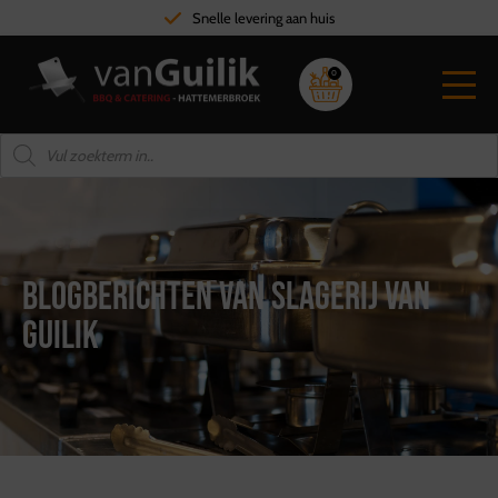
Hoge kwaliteit vlees
0
Blogberichten van Slagerij van
Guilik