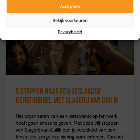
Accepteer
Bekijk voorkeuren
Privacybeleid
5 stappen naar een geslaagde
kerstborrel met Slagerij van Guilik
Het organiseren van een kerstborrel op het werk
hoeft geen stress te geven. Met deze vijf stappen
van Slagerij van Guilik ben je verzekerd van een
feestelijke, zorgeloze viering voor iedereen. Van het