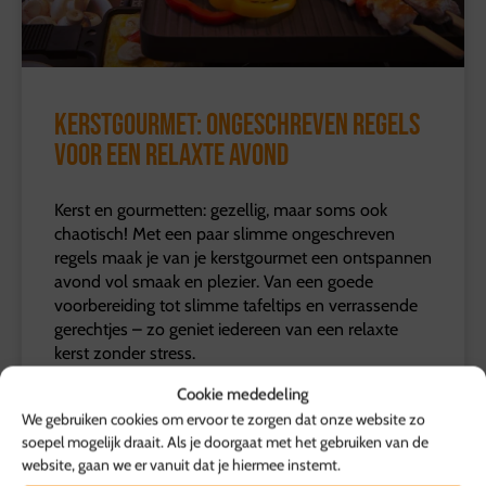
Kerstgourmet: ongeschreven regels
voor een relaxte avond
Kerst en gourmetten: gezellig, maar soms ook
chaotisch! Met een paar slimme ongeschreven
regels maak je van je kerstgourmet een ontspannen
avond vol smaak en plezier. Van een goede
voorbereiding tot slimme tafeltips en verrassende
gerechtjes – zo geniet iedereen van een relaxte
kerst zonder stress.
Cookie mededeling
LEES VERDER »
We gebruiken cookies om ervoor te zorgen dat onze website zo
soepel mogelijk draait. Als je doorgaat met het gebruiken van de
website, gaan we er vanuit dat je hiermee instemt.
23/12/2025