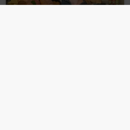
6 Redenen om te kiezen voor Slagerij
van Guilik
Waarom kiezen voor Slagerij van Guilik?
Bij ons draait alles om smaak, gemak en
persoonlijke aandacht. Of je nu op zoek bent naar
een snelle maaltijd, een compleet buffet of BBQ-
catering op locatie: wij staan voor je klaar.
LEES VERDER »