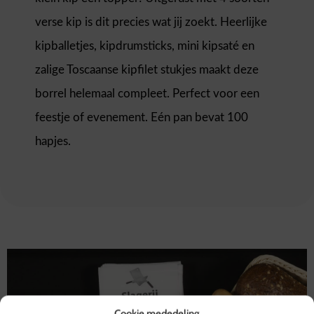
verse kip is dit precies wat jij zoekt. Heerlijke
kipballetjes, kipdrumsticks, mini kipsaté en
zalige Toscaanse kipfilet stukjes maakt deze
borrel helemaal compleet. Perfect voor een
feestje of evenement. Eén pan bevat 100
hapjes.
Cookie mededeling