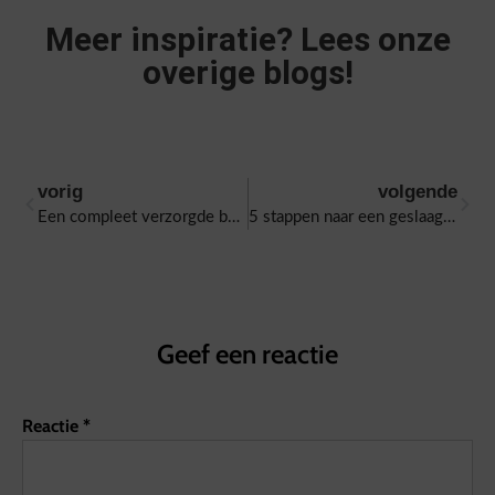
Meer inspiratie? Lees onze
overige blogs!
vorig
volgende
Een compleet verzorgde barbecue op jouw bruiloft!
5 stappen naar een geslaagde kerstborrel met Slagerij van Guilik
Geef een reactie
Reactie
*