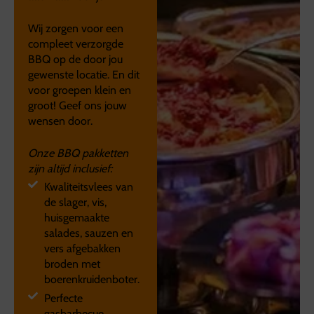
Wij zorgen voor een
compleet verzorgde
BBQ op de door jou
gewenste locatie. En dit
voor groepen klein en
groot! Geef ons jouw
wensen door.
Onze BBQ pakketten
zijn altijd inclusief:
Kwaliteitsvlees van
de slager, vis,
huisgemaakte
salades, sauzen en
vers afgebakken
broden met
boerenkruidenboter.
Perfecte
gasbarbecue