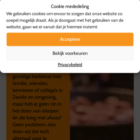
Jouw
Cookie mededeling
compleet
We gebruiken cookies om ervoor te zorgen dat onze website zo
verzorgde
soepel mogelijk draait. Als je doorgaat met het gebruiken van de
website, gaan we er vanuit dat je hiermee instemt.
BBQ
door van
Accepteer
Guilik BBQ &
Catering
Bekijk voorkeuren
Privacybeleid
Heb jij zin in een
gezellige barbecue met
familie, vrienden,
kennissen of collega’s in
Zwolle en omgeving,
maar heb je geen zin in
het doen van inkopen
én die berg met afwas?
Geen probleem, dan
doen wij dat toch
allemaal voor je.