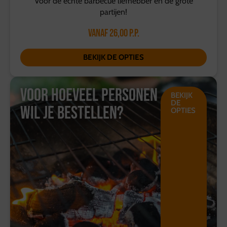
Voor de echte barbecue liefhebber en de grote
partijen!
Vanaf
26,00
p.p.
BEKIJK DE OPTIES
Voor hoeveel personen
BEKIJK
DE
Wil je bestellen?
OPTIES