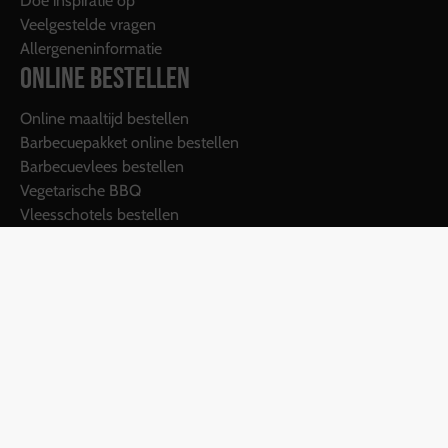
Doe inspiratie op
Veelgestelde vragen
Allergeneninformatie
ONLINE BESTELLEN
Online maaltijd bestellen
Barbecuepakket online bestellen
Barbecuevlees bestellen
Vegetarische BBQ
Vleesschotels bestellen
Cadeautje nodig?
VEILIG BETALEN
TROTSE SPONSOR