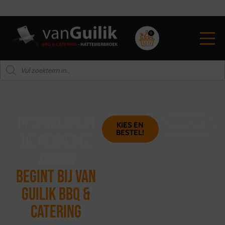
Hoge kwaliteit vlees
0
de Smaak van
KIES EN
CONTACT
BESTEL!
dÉ perfecte
zomer
begint bij Van
guilik bbq &
catering