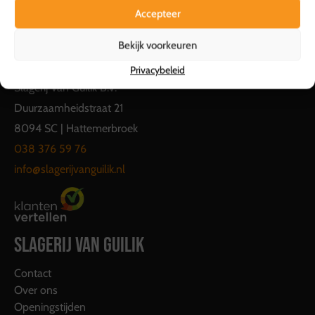
Accepteer
Bekijk voorkeuren
CONTACT
Privacybeleid
Slagerij Van Guilik B.V.
Duurzaamheidstraat 21
8094 SC | Hattemerbroek
038 376 59 76
info@slagerijvanguilik.nl
SLAGERIJ VAN GUILIK
Contact
Over ons
Openingstijden