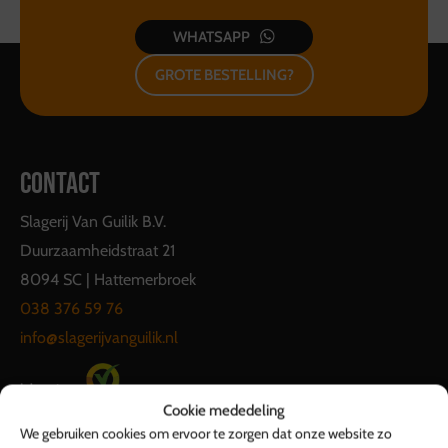
WHATSAPP
GROTE BESTELLING?
CONTACT
Slagerij Van Guilik B.V.
Duurzaamheidstraat 21
8094 SC | Hattemerbroek
038 376 59 76
info@slagerijvanguilik.nl
Cookie mededeling
We gebruiken cookies om ervoor te zorgen dat onze website zo
SLAGERIJ VAN GUILIK