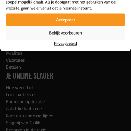
soepel mogelijk draait. Als je doorgaat met het gebruiken van de
website, gaan we er vanuit dat je hiermee instemt.
Contact
Over ons
Accepteer
Openingstijden
Aanmelden nieuwsbrief
Bekijk voorkeuren
Geschiedenis
Privacybeleid
Sponsoring
Kwaliteit
Vacatures
Betalen
JE ONLINE SLAGER
Hoe werkt het
Luxe barbecue
Barbecue op locatie
Zakelijke barbecue
Kant en klaar maaltijden
Slagerij van Guilik
Bezorgen in de regio