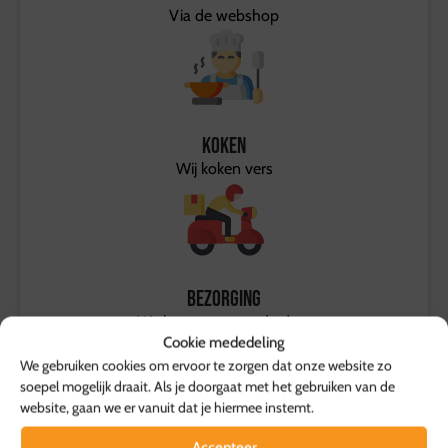
Via de webshop
Koken
Wij koken vers
Bezorging
We bezorgen aan de deur
Cookie mededeling
We gebruiken cookies om ervoor te zorgen dat onze website zo
soepel mogelijk draait. Als je doorgaat met het gebruiken van de
website, gaan we er vanuit dat je hiermee instemt.
Accepteer