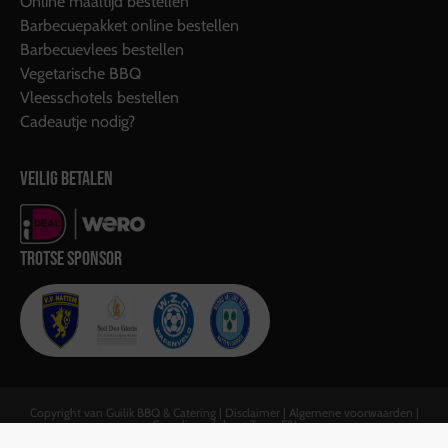
Online maaltijd bestellen
Barbecuepakket online bestellen
Barbecuevlees bestellen
Vegetarische BBQ
Vleesschotels bestellen
Cadeautje nodig?
VEILIG BETALEN
TROTSE SPONSOR
Copyright van Guilik BBQ & Catering |
Disclaimer
|
Algemene voorwaarden
|
Gerealiseerd door:
Team F&J