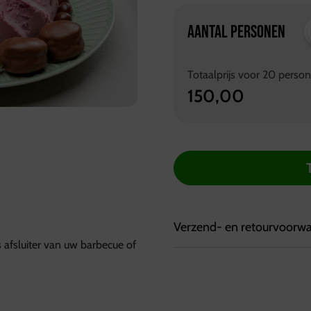
AANTAL PERSONEN
Totaalprijs voor
20
perso
150,00
Verzend- en retourvoorw
s afsluiter van uw barbecue of
Bezorgvoorwaarden:
Bestellingen kunnen tot 7
Bestellingen worden geleve