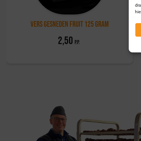
dra
hie
Vers gesneden fruit 125 gram
2,50
p.p.