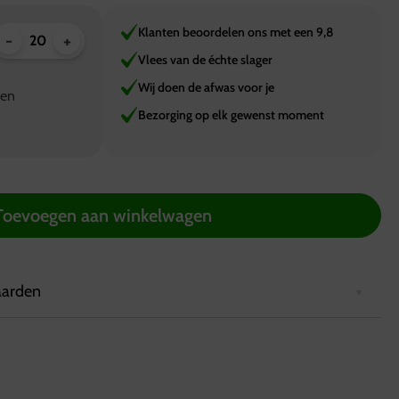
Klanten beoordelen ons met een 9,8
-
+
Vlees van de échte slager
Wij doen de afwas voor je
nen
Bezorging op elk gewenst moment
Toevoegen aan winkelwagen
aarden
2 uur van tevoren via de website worden geplaatst.
rd in een koelbox die minimaal 6 uur koel blijft.