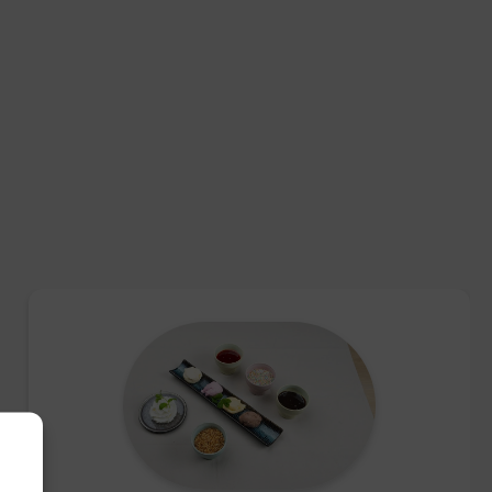
ing in Hattemerbroek, van maandag tot en met zaterdag
.
et voor etenswaren.
dt een retourtermijn van 14 dagen, waarbij de volledige
zoek onze
klantenservicepagina
.