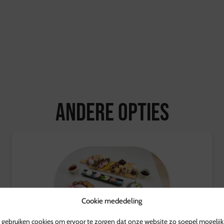
Ophalen kan bij de vestig
tussen 10:00 en 17:00 uur
Retourvoorwaarden:
Herroepingsrecht geldt ni
Voor overige producten gel
kosten worden vergoed.
Voor meer informatie, be
Andere opties
Cookie mededeling
gebruiken cookies om ervoor te zorgen dat onze website zo soepel mogelijk