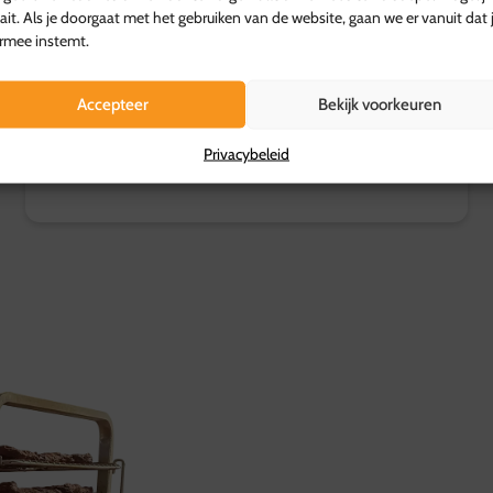
ait. Als je doorgaat met het gebruiken van de website, gaan we er vanuit dat 
IJsbuffet Royal
rmee instemt.
Een complete combinatie van het ijs buffet en
dessert buffet...
Accepteer
Bekijk voorkeuren
10,00
Privacybeleid
p.p.