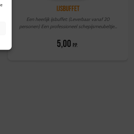
je
IJsbuffet
Een heerlijk ijsbuffet: (Leverbaar vanaf 20
personen) Een professioneel schepijsmeubeltje...
5,00
p.p.