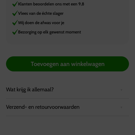
Klanten beoordelen ons met een 9,8
Vlees van de échte slager
Wij doen de afwas voor je
Bezorging op elk gewenst moment
Toevoegen aan winkelwagen
Wat krijg ik allemaal?
Verzend- en retourvoorwaarden
Een vegetarisch stamppot buffet voor uw vegetarische
gasten!
Bezorgvoorwaarden:
Boerenkool
Bestellingen kunnen tot 72 uur van tevoren via de
Hutspot