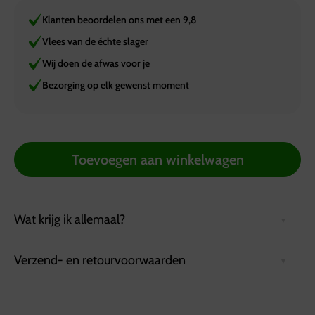
Klanten beoordelen ons met een 9,8
Vlees van de échte slager
Wij doen de afwas voor je
Bezorging op elk gewenst moment
Toevoegen aan winkelwagen
Wat krijg ik allemaal?
Verzend- en retourvoorwaarden
Een vegetarisch stamppot buffet voor uw vegetarische
gasten!
Bezorgvoorwaarden:
Boerenkool