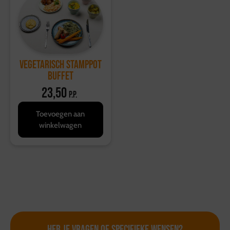
Vegetarisch stamppot
buffet
23,50
p.p.
Toevoegen aan
winkelwagen
Heb je vragen of
specifieke wensen?