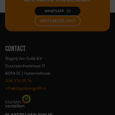
WHATSAPP
GROTE BESTELLING?
CONTACT
Slagerij Van Guilik B.V.
Duurzaamheidstraat 21
8094 SC | Hattemerbroek
038 376 59 76
info@slagerijvanguilik.nl