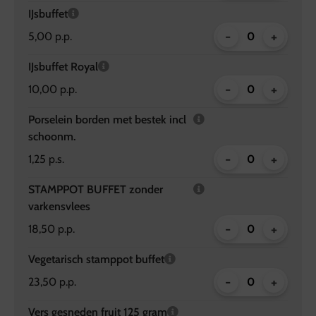
IJsbuffet
-
+
5,00 p.p.
IJsbuffet Royal
-
+
10,00 p.p.
Porselein borden met bestek incl
schoonm.
-
+
1,25 p.s.
STAMPPOT BUFFET zonder
varkensvlees
-
+
18,50 p.p.
Vegetarisch stamppot buffet
-
+
23,50 p.p.
Vers gesneden fruit 125 gram