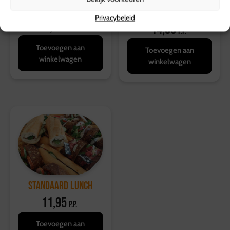
broodjes
Lunch van Guilik
Privacybeleid
5,95
14,95
p.s.
p.p.
Toevoegen aan
Toevoegen aan
winkelwagen
winkelwagen
Standaard Lunch
11,95
p.p.
Toevoegen aan