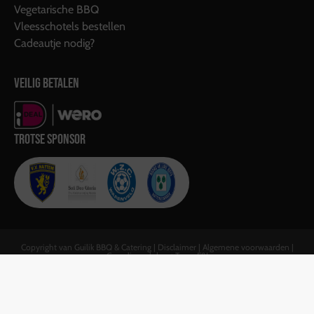
Vegetarische BBQ
Vleesschotels bestellen
Cadeautje nodig?
VEILIG BETALEN
TROTSE SPONSOR
Copyright van Guilik BBQ & Catering |
Disclaimer
|
Algemene voorwaarden
|
Gerealiseerd door:
Team F&J