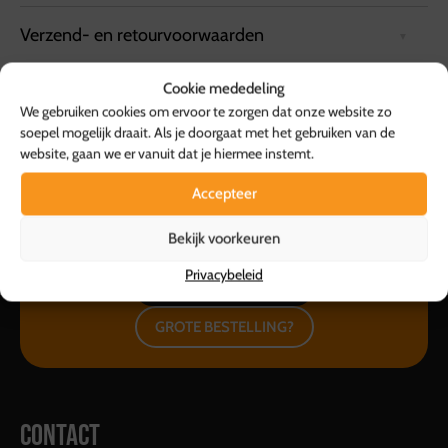
Verzend- en retourvoorwaarden
Te bestellen per portie van 250 gram. Vanaf 500
gram en wordt geleverd op 1 schaal.
Cookie mededeling
Bezorgvoorwaarden:
We gebruiken cookies om ervoor te zorgen dat onze website zo
Bestellingen kunnen tot 72 uur van tevoren via de
soepel mogelijk draait. Als je doorgaat met het gebruiken van de
website worden geplaatst.
website, gaan we er vanuit dat je hiermee instemt.
Bestellingen worden geleverd in een koelbox die
minimaal 6 uur koel blijft.
Accepteer
Ophalen kan bij de vestiging in Hattemerbroek, van
maandag tot en met zaterdag tussen 10:00 en 17:00
Bekijk voorkeuren
Heb je vragen of
specifieke wensen?
uur.
Privacybeleid
WHATSAPP
Retourvoorwaarden:
Herroepingsrecht geldt niet voor etenswaren.
GROTE BESTELLING?
Voor overige producten geldt een retourtermijn van 14
dagen, waarbij de volledige kosten worden vergoed.
Voor meer informatie, bezoek onze
klantenservicepagina
.
CONTACT