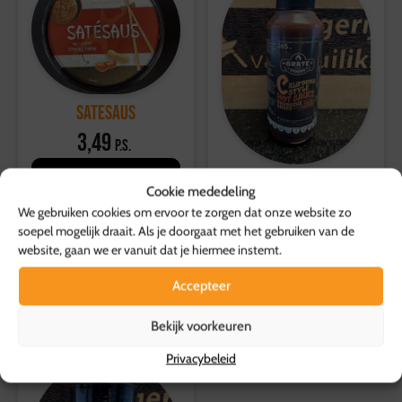
Herroepingsrecht geldt niet voor etenswaren.
Voor overige producten geldt een retourtermijn van 14
dagen, waarbij de volledige kosten worden vergoed.
Voor meer informatie, bezoek onze
klantenservicepagina
.
satesaus
3,49
p.s.
Toevoegen aan
California Hot Sauce
Cookie mededeling
winkelwagen
4,35
We gebruiken cookies om ervoor te zorgen dat onze website zo
p.s.
soepel mogelijk draait. Als je doorgaat met het gebruiken van de
Toevoegen aan
website, gaan we er vanuit dat je hiermee instemt.
winkelwagen
Accepteer
Bekijk voorkeuren
Privacybeleid