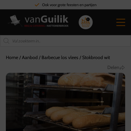
Ook voor grote feesten en partijen
0
Home
/
Aanbod
/
Barbecue los vlees
/
Stokbrood wit
Delen