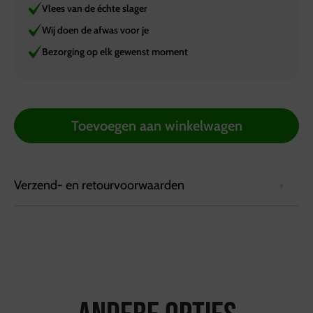
Vlees van de échte slager
Wij doen de afwas voor je
Bezorging op elk gewenst moment
Toevoegen aan winkelwagen
Verzend- en retourvoorwaarden
Bezorgvoorwaarden:
Bestellingen kunnen tot 72 uur van tevoren via de
website worden geplaatst.
Bestellingen worden geleverd in een koelbox die
minimaal 6 uur koel blijft.
Ophalen kan bij de vestiging in Hattemerbroek, van