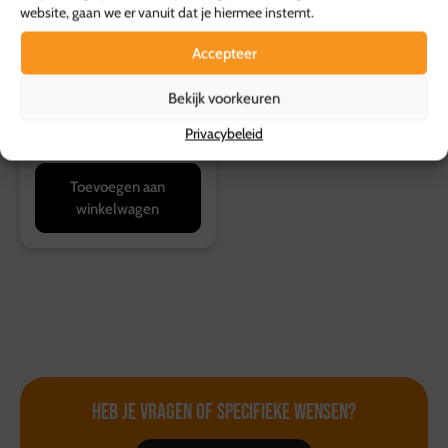
website, gaan we er vanuit dat je hiermee instemt.
Accepteer
Drankenpakket
Totaal incl. Speciaal
Bekijk voorkeuren
Bier
Privacybeleid
20,00
p.p.
Toevoegen aan
winkelwagen
Heb je vragen of
specifieke wensen?