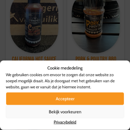
Herroepingsrecht geldt niet voor etenswaren.
Voor overige producten geldt een retourtermijn van 14
dagen, waarbij de volledige kosten worden vergoed.
Voor meer informatie, bezoek onze
klantenservicepagina
.
Pork & Poultry BBQ
California Hot Sauce
Rub
4,35
Cookie mededeling
p.s.
8,95
We gebruiken cookies om ervoor te zorgen dat onze website zo
p.s.
Toevoegen aan
soepel mogelijk draait. Als je doorgaat met het gebruiken van de
website, gaan we er vanuit dat je hiermee instemt.
Toevoegen aan
winkelwagen
winkelwagen
Accepteer
Bekijk voorkeuren
Privacybeleid