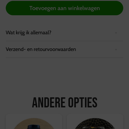
Toevoegen aan winkelwagen
Wat krijg ik allemaal?
Verzend- en retourvoorwaarden
Onze Sweet Paprika BBQ Rub bevat hoge kwaliteit
paprikapoeder dat heerlijk zoet is. De rub smaakt erg
lekker bij gevogelte en varkensvlees maar ook op
Bezorgvoorwaarden:
groente én uiteraard…op aardappel.
Bestellingen kunnen tot 72 uur van tevoren via de
website worden geplaatst.
Bestellingen worden geleverd in een koelbox die
minimaal 6 uur koel blijft.
Andere opties
Ophalen kan bij de vestiging in Hattemerbroek, van
maandag tot en met zaterdag tussen 10:00 en 17:00
uur.
Retourvoorwaarden: