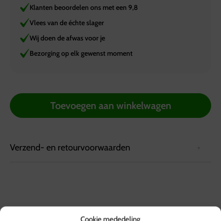
Klanten beoordelen ons met een 9,8
Vlees van de échte slager
Wij doen de afwas voor je
Bezorging op elk gewenst moment
Toevoegen aan winkelwagen
Verzend- en retourvoorwaarden
Bezorgvoorwaarden:
Bestellingen kunnen tot 72 uur van tevoren via de
website worden geplaatst.
Bestellingen worden geleverd in een koelbox die
Cookie mededeling