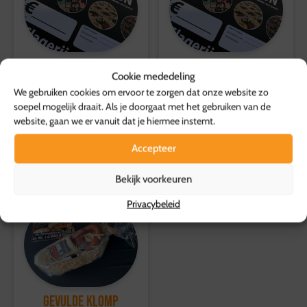
Voor overige producten geldt een retourtermijn van 14
dagen, waarbij de volledige kosten worden vergoed.
Voor meer informatie, bezoek onze
klantenservicepagina
.
CADEAUBON 100 euro
Cadeaubon 12,5 euro
Cookie mededeling
100,00
12,50
p.p.
p.s.
We gebruiken cookies om ervoor te zorgen dat onze website zo
soepel mogelijk draait. Als je doorgaat met het gebruiken van de
Toevoegen aan
Toevoegen aan
website, gaan we er vanuit dat je hiermee instemt.
winkelwagen
winkelwagen
Accepteer
Bekijk voorkeuren
Privacybeleid
Gevulde Klomp