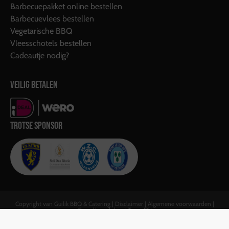
Barbecuepakket online bestellen
Barbecuevlees bestellen
Vegetarische BBQ
Vleesschotels bestellen
Cadeautje nodig?
VEILIG BETALEN
TROTSE SPONSOR
Copyright van Guilik BBQ & Catering |
Disclaimer
|
Algemene voorwaarden
|
Gerealiseerd door:
Team F&J