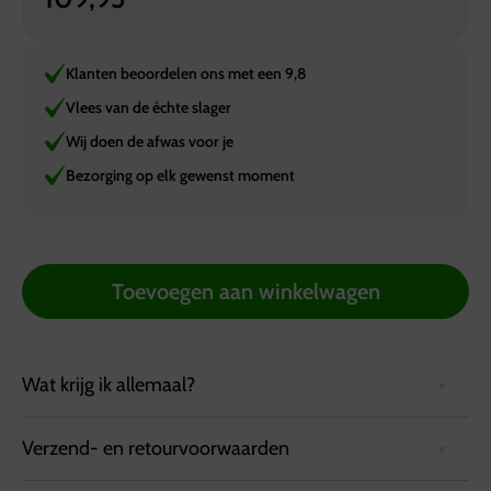
Klanten beoordelen ons met een 9,8
Vlees van de échte slager
Wij doen de afwas voor je
Bezorging op elk gewenst moment
Toevoegen aan winkelwagen
Wat krijg ik allemaal?
Verzend- en retourvoorwaarden
Uitgebreide schotel met 100 hapjes, net wat extra
luxe ten opzichte van de andere combi schotel. Voor