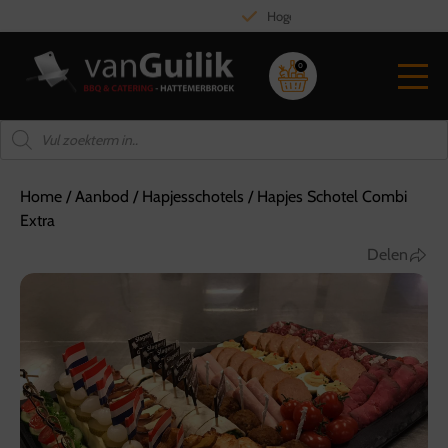
Hoge kwaliteit vlees
0
Home
/
Aanbod
/
Hapjesschotels
/
Hapjes Schotel Combi
Extra
Delen