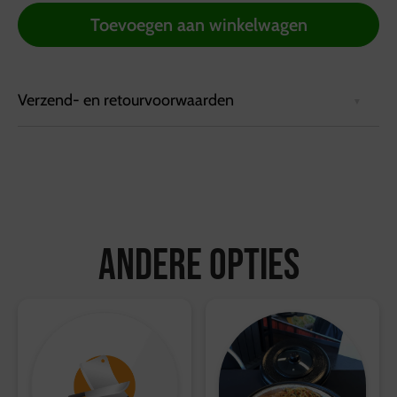
Toevoegen aan winkelwagen
Verzend- en retourvoorwaarden
Bezorgvoorwaarden:
Bestellingen kunnen tot 72 uur van tevoren via de
website worden geplaatst.
Bestellingen worden geleverd in een koelbox die
minimaal 6 uur koel blijft.
Andere opties
Ophalen kan bij de vestiging in Hattemerbroek, van
maandag tot en met zaterdag tussen 10:00 en 17:00
uur.
Retourvoorwaarden:
Herroepingsrecht geldt niet voor etenswaren.
Voor overige producten geldt een retourtermijn van 14
dagen, waarbij de volledige kosten worden vergoed.