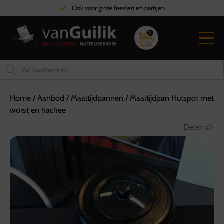
Snelle leverin
0
Home
/
Aanbod
/
Maaltijdpannen
/
Maaltijdpan Hutspot met
worst en hachee
Delen