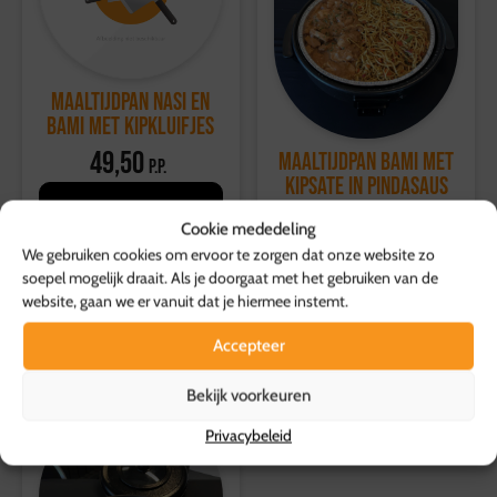
Voor meer informatie, bezoek onze
klantenservicepagina
.
Maaltijdpan Nasi en
bami met kipkluifjes
49,50
Maaltijdpan Bami met
p.p.
kipsate in pindasaus
Toevoegen aan
49,50
p.s.
Cookie mededeling
winkelwagen
We gebruiken cookies om ervoor te zorgen dat onze website zo
Toevoegen aan
soepel mogelijk draait. Als je doorgaat met het gebruiken van de
winkelwagen
website, gaan we er vanuit dat je hiermee instemt.
Accepteer
Bekijk voorkeuren
Privacybeleid