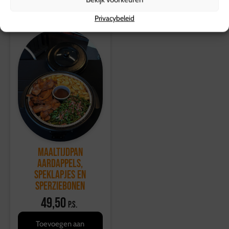
Privacybeleid
Maaltijdpan
Aardappels,
speklapjes en
sperziebonen
49,50
p.s.
Toevoegen aan