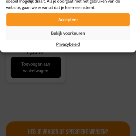
soepel mogelijk draait. Als je doorgaat met het gebruiken van de
website, gaan we er vanuit dat je hiermee instemt.
Accepteer
Bekijk voorkeuren
Pasta pesto
Privacybeleid
7,99
p.s.
Toevoegen aan
winkelwagen
Heb je vragen of
specifieke wensen?