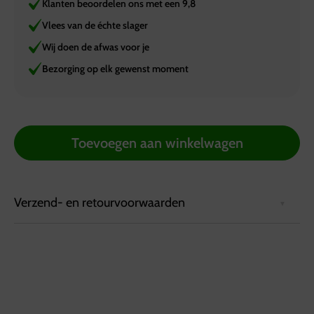
Klanten beoordelen ons met een 9,8
Vlees van de échte slager
Wij doen de afwas voor je
Bezorging op elk gewenst moment
Toevoegen aan winkelwagen
Verzend- en retourvoorwaarden
Bezorgvoorwaarden:
Bestellingen kunnen tot 72 uur van tevoren via de
website worden geplaatst.
Bestellingen worden geleverd in een koelbox die
minimaal 6 uur koel blijft.