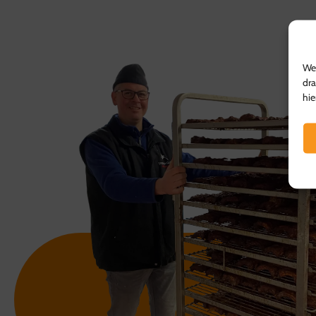
We 
dra
hie