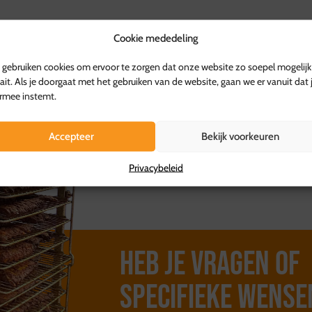
Ophalen kan bij de vestig
tussen 10:00 en 17:00 uur
Cookie mededeling
Retourvoorwaarden:
Herroepingsrecht geldt ni
gebruiken cookies om ervoor te zorgen dat onze website zo soepel mogelijk
Voor overige producten gel
ait. Als je doorgaat met het gebruiken van de website, gaan we er vanuit dat 
kosten worden vergoed.
rmee instemt.
Voor meer informatie, be
Accepteer
Bekijk voorkeuren
Privacybeleid
Heb je vragen of
specifieke wense