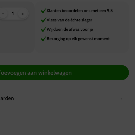
Klanten beoordelen ons met een 9,8
-
+
Vlees van de échte slager
Wij doen de afwas voor je
Bezorging op elk gewenst moment
Toevoegen aan winkelwagen
aarden
2 uur van tevoren via de website worden geplaatst.
rd in een koelbox die minimaal 6 uur koel blijft.