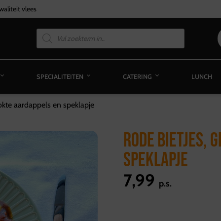
aliteit vlees
SPECIALITEITEN
CATERING
LUNCH
okte aardappels en speklapje
RODE BIETJES, 
SPEKLAPJE
7,99
p.s.