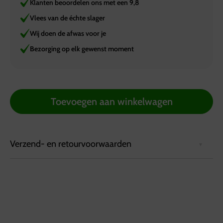
Klanten beoordelen ons met een 9,8
Vlees van de échte slager
Wij doen de afwas voor je
Bezorging op elk gewenst moment
Toevoegen aan winkelwagen
Verzend- en retourvoorwaarden
Bezorgvoorwaarden:
Bestellingen kunnen tot 72 uur van tevoren via de
website worden geplaatst.
Bestellingen worden geleverd in een koelbox die
minimaal 6 uur koel blijft.