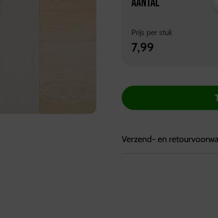
AANTAL
Prijs per
stuk
7,99
Verzend- en retourvoorw
Bezorgvoorwaarden:
Bestellingen kunnen tot 7
Bestellingen worden geleve
Ophalen kan bij de vestig
tussen 10:00 en 17:00 uur