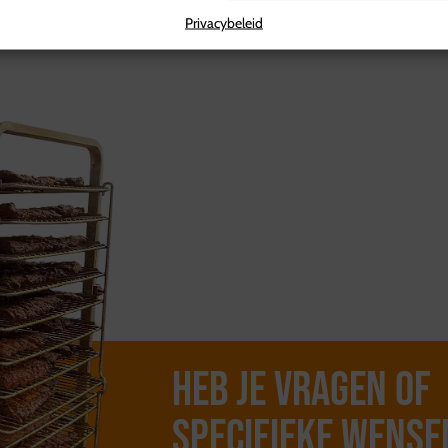
Privacybeleid
Heb je vragen of
specifieke wense