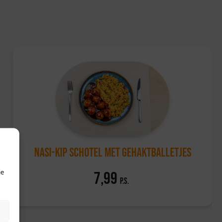
et voor etenswaren.
dt een retourtermijn van 14 dagen, waarbij de volledige
zoek onze
klantenservicepagina
.
Nasi-kip schotel met gehaktballetjes
je
7,99
p.s.