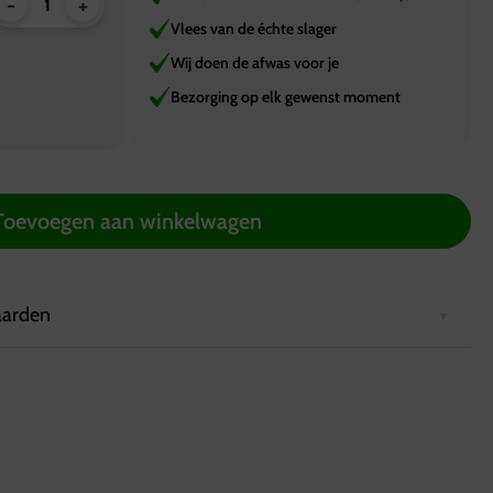
-
+
Vlees van de échte slager
Wij doen de afwas voor je
Bezorging op elk gewenst moment
Toevoegen aan winkelwagen
aarden
2 uur van tevoren via de website worden geplaatst.
rd in een koelbox die minimaal 6 uur koel blijft.
ing in Hattemerbroek, van maandag tot en met zaterdag
.