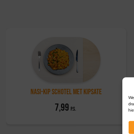
Nasi-kip schotel met kipsate
We 
dra
7,99
p.s.
hie