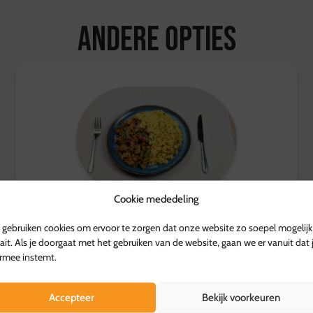
Retourvoorwaarden:
Andere opties
Herroepingsrecht geldt ni
Voor overige producten gel
kosten worden vergoed.
Voor meer informatie, be
Cookie mededeling
Kip Yakitori met nasi
gebruiken cookies om ervoor te zorgen dat onze website zo soepel mogelijk
ait. Als je doorgaat met het gebruiken van de website, gaan we er vanuit dat 
7,99
p.p.
rmee instemt.
Accepteer
Bekijk voorkeuren