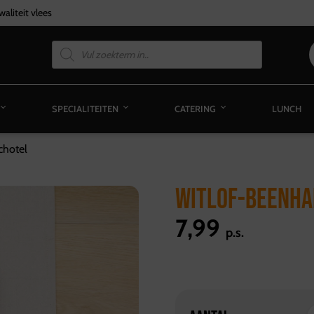
aliteit vlees
SPECIALITEITEN
CATERING
LUNCH
chotel
WITLOF-BEENHA
7,99
p.s.