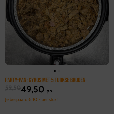
PARTY-PAN: GYROS MET 5 TURKSE BRODEN
49,50
59,50
p.s.
Je bespaard € 10,- per stuk!