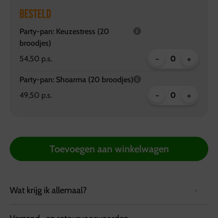
BESTELD
Party-pan: Keuzestress (20
broodjes)
-
+
54,50 p.s.
Party-pan: Shoarma (20 broodjes)
-
+
49,50 p.s.
Toevoegen aan winkelwagen
Wat krijg ik allemaal?
NIEUW
! De Party-Pan Gyros.