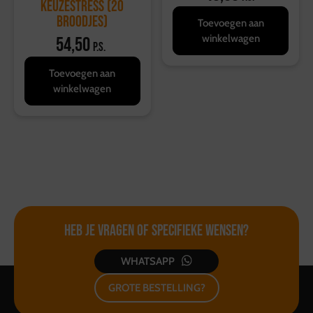
Keuzestress (20
broodjes)
Toevoegen aan
winkelwagen
54,50
p.s.
Toevoegen aan
winkelwagen
Heb je vragen of
specifieke wensen?
WHATSAPP
GROTE BESTELLING?