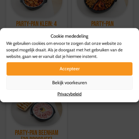
Voor overige producten geldt een retourtermijn van 14
U HEEFT DE PARTY-PAN IN
BRUIKLEEN
,
dagen, waarbij de volledige kosten worden vergoed.
DUS DEZE MOET WEER SCHOON BIJ ONS
Voor meer informatie, bezoek onze
Party-Pan
Party-Pan Klein: 4
WORDEN INGELEVERD!
klantenservicepagina
.
soorten
64,50
p.s.
Klik hier voor de online gebruiksaanwijzing!
Cookie mededeling
49,50
p.s.
We gebruiken cookies om ervoor te zorgen dat onze website zo
Toevoegen aan
soepel mogelijk draait. Als je doorgaat met het gebruiken van de
winkelwagen
Toevoegen aan
website, gaan we er vanuit dat je hiermee instemt.
winkelwagen
Accepteer
Bekijk voorkeuren
Privacybeleid
Party-Pan Beenham