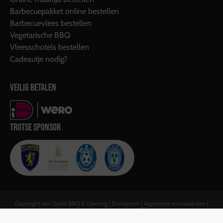
Barbecuepakket online bestellen
Barbecuevlees bestellen
Vegetarische BBQ
Vleesschotels bestellen
Cadeautje nodig?
VEILIG BETALEN
TROTSE SPONSOR
Copyright van Guilik BBQ & Catering |
Disclaimer
|
Algemene voorwaarden
|
Gerealiseerd door:
Team F&J