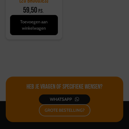
(20 broodjes)
59,50
p.s.
Toevoegen aan
winkelwagen
Heb je vragen of
specifieke wensen?
WHATSAPP
GROTE BESTELLING?