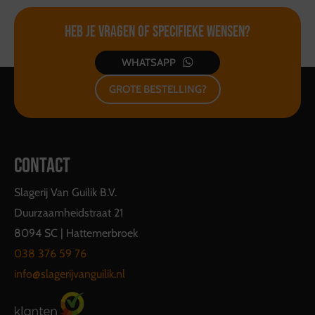
heeft meegekregen!
Heb je vragen of
specifieke wensen?
WHATSAPP
GROTE BESTELLING?
CONTACT
Slagerij Van Guilik B.V.
Duurzaamheidstraat 21
8094 SC | Hattemerbroek
038 376 59 76
info@slagerijvanguilik.nl