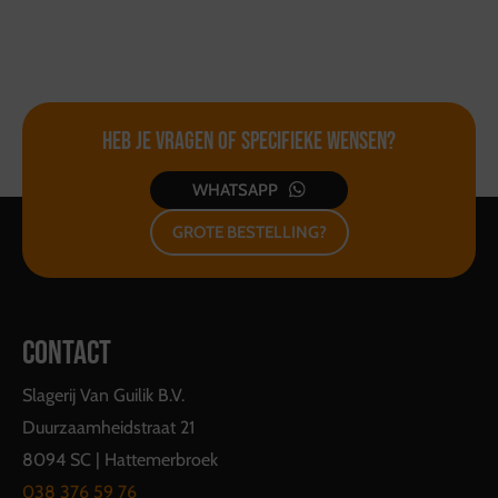
vervolgens de deksel weer op de kop in de
onderbak. (de onderbakken niet op elkaar stapelen!)
U kunt alles dus weer inleveren zoals u het ook
heeft meegekregen!
Heb je vragen of
specifieke wensen?
WHATSAPP
GROTE BESTELLING?
CONTACT
Slagerij Van Guilik B.V.
Duurzaamheidstraat 21
8094 SC | Hattemerbroek
038 376 59 76