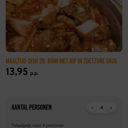
MAALTIJD-DISH 2B: BAMI MET KIP IN ZOETZURE SAUS
13,95
p.p.
AANTAL PERSONEN
-
+
Totaalprijs voor
4
personen