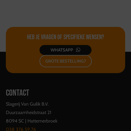
vervolgens de deksel weer op de kop in de
onderbak. (de onderbakken niet op elkaar stapelen!)
U kunt alles dus weer inleveren zoals u het ook
heeft meegekregen!
Heb je vragen of
specifieke wensen?
WHATSAPP
GROTE BESTELLING?
CONTACT
Slagerij Van Guilik B.V.
Duurzaamheidstraat 21
8094 SC | Hattemerbroek
038 376 59 76