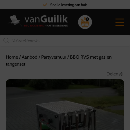
Hoge kwaliteit vlees
0
Home
/
Aanbod
/
Partyverhuur
/
BBQ RVS met gas en
tangenset
Delen