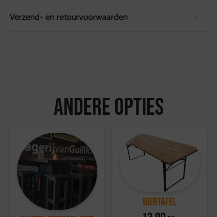
Verzend- en retourvoorwaarden
ALLEEN TE HUREN IN COMBINATIE MET EEN
BESTELLING VAN VLEES DUS GEEN LOSSE
VERHUUR!
Bezorgvoorwaarden:
Bestellingen kunnen tot 72 uur van tevoren via de
website worden geplaatst.
Bestellingen worden geleverd in een koelbox die
minimaal 6 uur koel blijft.
Andere opties
Ophalen kan bij de vestiging in Hattemerbroek, van
maandag tot en met zaterdag tussen 10:00 en 17:00
uur.
Retourvoorwaarden:
Herroepingsrecht geldt niet voor etenswaren.
Voor overige producten geldt een retourtermijn van 14
dagen, waarbij de volledige kosten worden vergoed.
Voor meer informatie, bezoek onze
klantenservicepagina
.
Biertafel