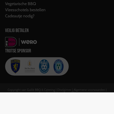
Vegetarische BBQ
Vleesschotels bestellen
Cadeautje nodig?
VEILIG BETALEN
TROTSE SPONSOR
Copyright van Guilik BBQ & Catering |
Disclaimer
|
Algemene voorwaarden
|
Gerealiseerd door:
Team F&J