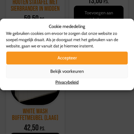
13,00
HOUTEN STATAFEL MET
p.s.
SIERBRANDER IN MIDDEN
Toevoegen aan
59,50
p.s.
winkelwagen
Cookie mededeling
Toevoegen aan
We gebruiken cookies om ervoor te zorgen dat onze website zo
winkelwagen
soepel mogelijk draait. Als je doorgaat met het gebruiken van de
website, gaan we er vanuit dat je hiermee instemt.
Accepteer
Bekijk voorkeuren
Privacybeleid
White wash
buffetmeubel (laag)
42,50
p.s.