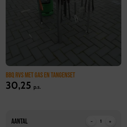
BBQ RVS MET GAS EN TANGENSET
30,25
p.s.
AANTAL
-
+