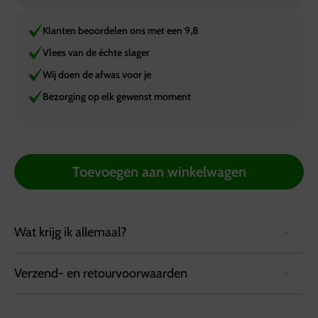
Klanten beoordelen ons met een 9,8
Vlees van de échte slager
Wij doen de afwas voor je
Bezorging op elk gewenst moment
Toevoegen aan winkelwagen
Wat krijg ik allemaal?
Verzend- en retourvoorwaarden
Een lichtgewicht buffettafel van kunststof. De tafel is
voorzien van een onderbalk en daardoor erg stevig.
Gemakkelijk in te klappen. Voorzien van een mooie
Bezorgvoorwaarden: