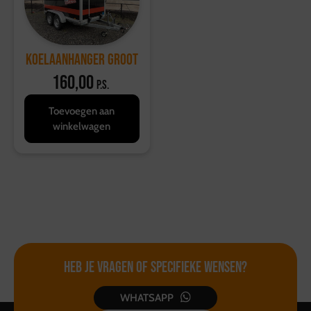
Koelaanhanger groot
160,00
p.s.
Toevoegen aan
winkelwagen
Heb je vragen of
specifieke wensen?
WHATSAPP