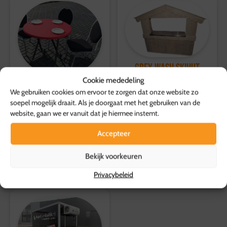
Retourvoorwaarden:
locatie. Afhalen in Hattemerbroek voor deze prijs.
Herroepingsrecht geldt niet voor etenswaren.
Voor overige producten geldt een retourtermijn van 14
dagen, waarbij de volledige kosten worden vergoed.
Voor meer informatie, bezoek onze
Grey Wash Skihut
klantenservicepagina
.
Cookie mededeling
79,50
Terrastafel incl.
p.s.
We gebruiken cookies om ervoor te zorgen dat onze website zo
topdeckje
soepel mogelijk draait. Als je doorgaat met het gebruiken van de
Toevoegen aan
11,00
website, gaan we er vanuit dat je hiermee instemt.
p.s.
winkelwagen
Accepteer
Toevoegen aan
winkelwagen
Bekijk voorkeuren
Privacybeleid