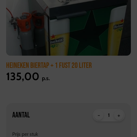
HEINEKEN BIERTAP + 1 FUST 20 LITER
135,00
p.s.
AANTAL
-
+
Prijs per
stuk