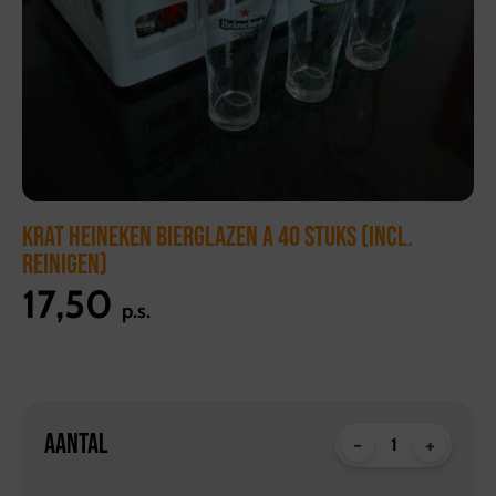
KRAT HEINEKEN BIERGLAZEN A 40 STUKS (INCL.
REINIGEN)
17,50
p.s.
AANTAL
-
+