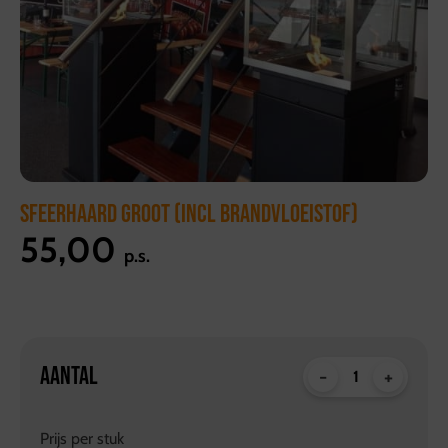
SFEERHAARD GROOT (INCL BRANDVLOEISTOF)
55,00
p.s.
AANTAL
-
+
Prijs per
stuk