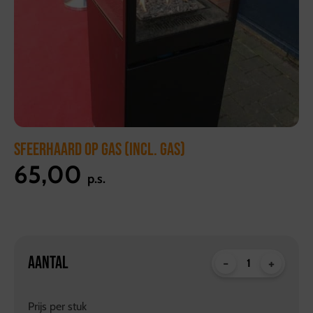
SFEERHAARD OP GAS (INCL. GAS)
65,00
p.s.
AANTAL
-
+
Prijs per
stuk