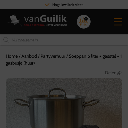
Hoge kwaliteit vlees
0
Home
/
Aanbod
/
Partyverhuur
/
Soeppan 6 liter + gasstel + 1
gasbusje (huur)
Delen