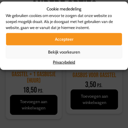
Andere opties
Ophalen kan bij de vestiging in Hattemerbroek, van
Cookie mededeling
maandag tot en met zaterdag tussen 10:00 en 17:00
We gebruiken cookies om ervoor te zorgen dat onze website zo
uur.
soepel mogelijk draait. Als je doorgaat met het gebruiken van de
Retourvoorwaarden:
website, gaan we er vanuit dat je hiermee instemt.
Herroepingsrecht geldt niet voor etenswaren.
Accepteer
Voor overige producten geldt een retourtermijn van 14
dagen, waarbij de volledige kosten worden vergoed.
Bekijk voorkeuren
Voor meer informatie, bezoek onze
klantenservicepagina
.
Privacybeleid
Steelpan 2,9 liter +
gasstel + 1 gasbusje
Gasbus voor gasstel
(huur)
3,50
p.s.
18,50
p.s.
Toevoegen aan
Toevoegen aan
winkelwagen
winkelwagen