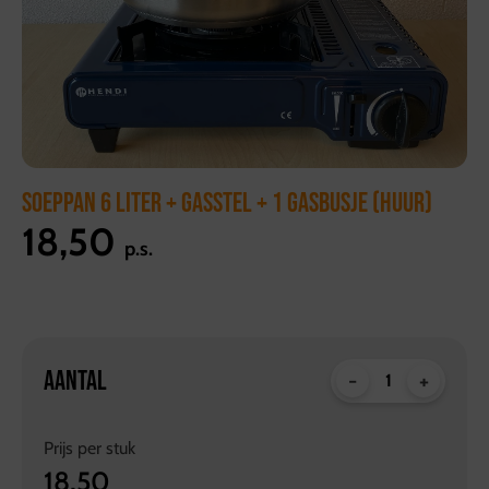
SOEPPAN 6 LITER + GASSTEL + 1 GASBUSJE (HUUR)
18,50
p.s.
AANTAL
-
+
Prijs per
stuk
18,50