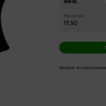
AANTAL
Prijs per
stuk
17,50
Verzend- en retourvoorw
Bezorgvoorwaarden:
Bestellingen kunnen tot 7
Bestellingen worden geleve
Ophalen kan bij de vestig
tussen 10:00 en 17:00 uur