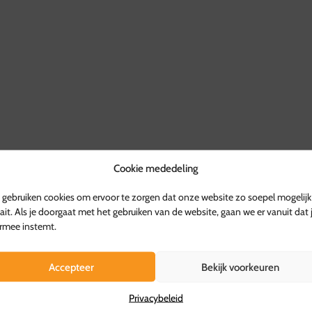
Retourvoorwaarden:
Herroepingsrecht geldt ni
Voor overige producten gel
kosten worden vergoed.
Voor meer informatie, be
g: Ø 85 cm.
Cookie mededeling
gebruiken cookies om ervoor te zorgen dat onze website zo soepel mogelijk
len in Hattemerbroek voor
ait. Als je doorgaat met het gebruiken van de website, gaan we er vanuit dat 
rmee instemt.
Accepteer
Bekijk voorkeuren
Privacybeleid