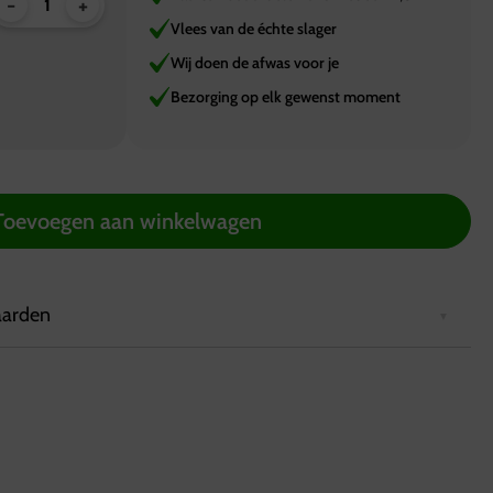
-
+
Vlees van de échte slager
Wij doen de afwas voor je
Bezorging op elk gewenst moment
Toevoegen aan winkelwagen
aarden
2 uur van tevoren via de website worden geplaatst.
rd in een koelbox die minimaal 6 uur koel blijft.
ing in Hattemerbroek, van maandag tot en met zaterdag
.