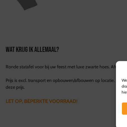
WAT KRIJG IK ALLEMAAL?
Ronde statafel voor bij uw feest met luxe zwarte hoes. Afmetin
We 
Prijs is excl. transport en opbouwen/afbouwen op locatie. Afha
dra
deze prijs.
hie
LET OP, BEPERKTE VOORRAAD!