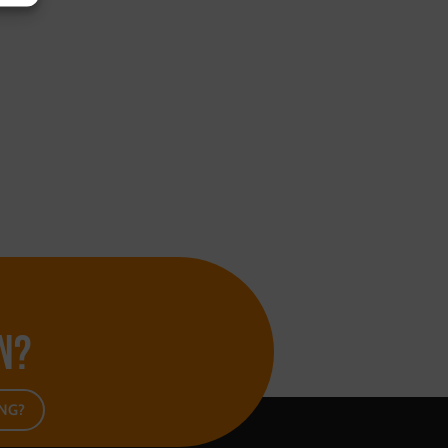
n?
ING?