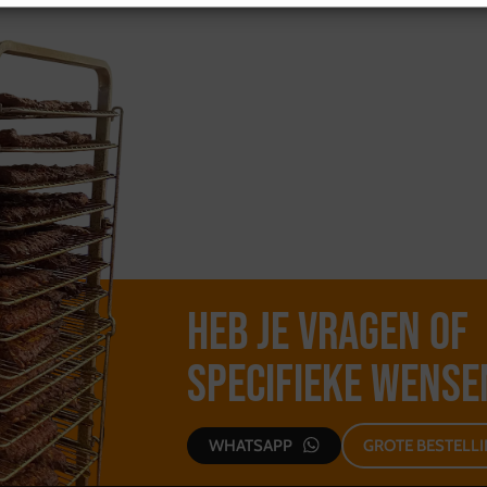
Heb je vragen of
specifieke wense
WHATSAPP
GROTE BESTELL