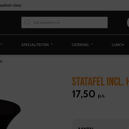
aliteit vlees
SPECIALITEITEN
CATERING
LUNCH
en
STATAFEL INCL.
17,50
p.s.