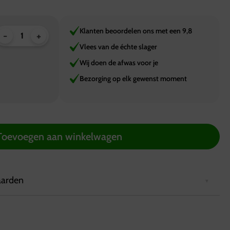
Klanten beoordelen ons met een 9,8
-
+
Vlees van de échte slager
Wij doen de afwas voor je
Bezorging op elk gewenst moment
Toevoegen aan winkelwagen
aarden
2 uur van tevoren via de website worden geplaatst.