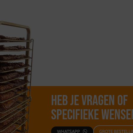
Heb je vragen of
specifieke wense
WHATSAPP
GROTE BESTELL