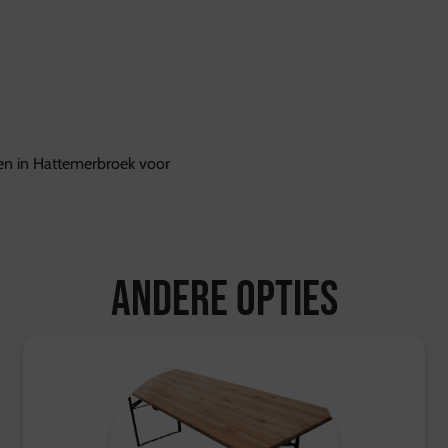
Bestellingen worden geleve
Ophalen kan bij de vestig
tussen 10:00 en 17:00 uur
Retourvoorwaarden:
Herroepingsrecht geldt ni
Voor overige producten gel
kosten worden vergoed.
len in Hattemerbroek voor
Voor meer informatie, be
Andere opties