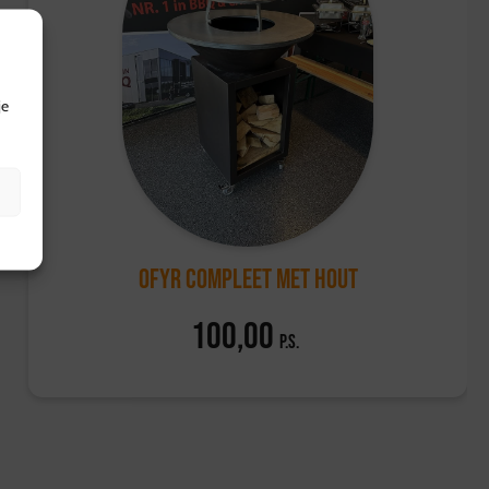
je
OFYR compleet met hout
100,00
p.s.