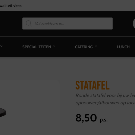
aliteit vlees
SPECIALITEITEN
CATERING
LUNCH
STATAFEL
Ronde statafel voor bij uw fee
opbouwen/afbouwen op locati
8,50
p.s.