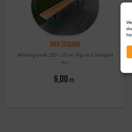
We 
dra
hie
Bier zitbank
Afmeting bank: 220 x 25 cm. Prijs excl. transport
en...
6,00
p.s.