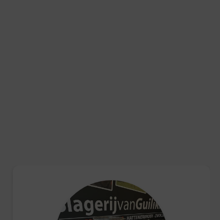
rd in een koelbox die minimaal 6 uur koel blijft.
ing in Hattemerbroek, van maandag tot en met zaterdag
.
et voor etenswaren.
dt een retourtermijn van 14 dagen, waarbij de volledige
zoek onze
klantenservicepagina
.