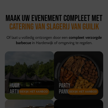
Maak uw evenement compleet met
catering van Slagerij Van Guilik
Of laat u volledig ontzorgen door een
compleet verzorgde
barbecue
in Harderwijk of omgeving te regelen.
Huur
Party
Artikelen
pannen
BEKIJK HET AANBOD
BEKIJK HET AANBOD