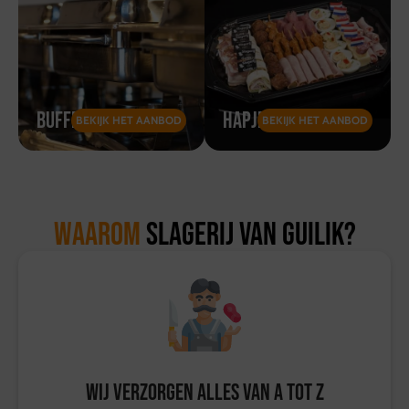
Buffetten
Hapjesschotels
BEKIJK HET AANBOD
BEKIJK HET AANBOD
Waarom
Slagerij van Guilik?
Wij verzorgen alles van A tot Z