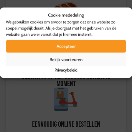
Cookie mededeling
We gebruiken cookies om ervoor te zorgen dat onze website zo
soepel mogelijk draait. Als je doorgaat met het gebruiken van de
Echt slagersvlees van topkwaliteit
website, gaan we er vanuit dat je hiermee instemt.
Accepteer
Bekijk voorkeuren
Privacybeleid
Bezorging op het door jou gewenste
moment
Eenvoudig online bestellen