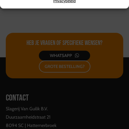
Privacybeleid
Heb je vragen of
specifieke wensen?
WHATSAPP
GROTE BESTELLING?
CONTACT
Slagerij Van Guilik B.V.
Duurzaamheidstraat 21
8094 SC | Hattemerbroek