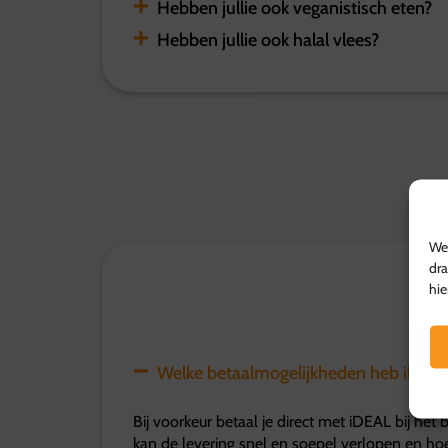
Hebben jullie ook veganistisch eten?
Hebben jullie ook halal vlees?
We 
dra
hie
Welke betaalmogelijkheden heb ik?
Bij voorkeur betaal je direct met iDEAL bij het 
kan de levering snel en soepel verlopen en ho