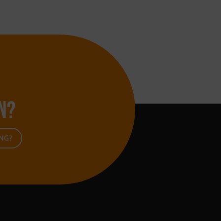
n?
ING?