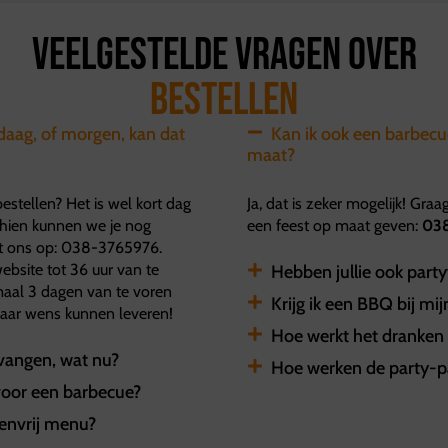
Veelgestelde vragen over
Bestellen
ndaag, of morgen, kan dat
Kan ik ook een barbecu
maat?
bestellen? Het is wel kort dag
Ja, dat is zeker mogelijk! Gr
chien kunnen we je nog
een feest op maat geven:
03
et ons op: 038-3765976.
ebsite tot 36 uur van te
Hebben jullie ook part
imaal 3 dagen van te voren
Krijg ik een BBQ bij mij
 naar wens kunnen leveren!
Hoe werkt het dranken 
tvangen, wat nu?
Hoe werken de party-
voor een barbecue?
tenvrij menu?