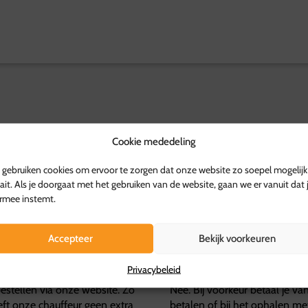
Cookie mededeling
gebruiken cookies om ervoor te zorgen dat onze website zo soepel mogelijk
ait. Als je doorgaat met het gebruiken van de website, gaan we er vanuit dat 
Veelgestelde vragen over
rmee instemt.
Betalen
Accepteer
Bekijk voorkeuren
Kan ik achteraf betalen
Privacybeleid
bestellen via onze website. Zo
Nee. Bij voorkeur betaal je va
eft onze chauffeur geen extra
betalen of bij het ophalen met