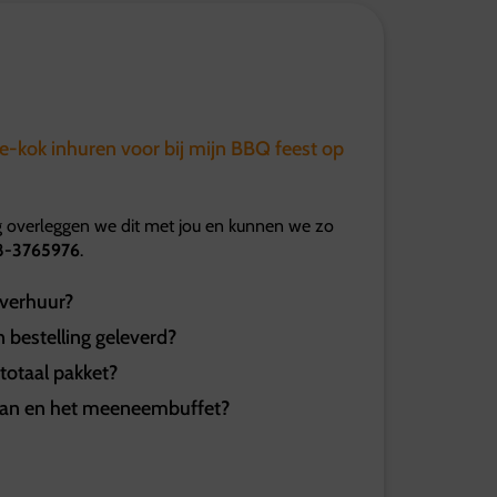
e-kok inhuren voor bij mijn BBQ feest op
aag overleggen we dit met jou en kunnen we zo
8-3765976
.
yverhuur?
n bestelling geleverd?
totaal pakket?
pan en het meeneembuffet?