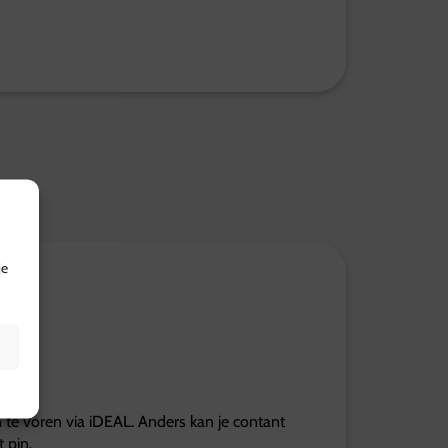
je
?
n te voren via iDEAL. Anders kan je contant
 pin.